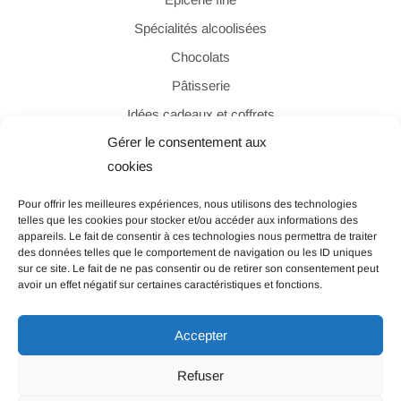
Spécialités alcoolisées
Chocolats
Pâtisserie
Idées cadeaux et coffrets
Gérer le consentement aux
cookies
PAIEMENT SÉCURISÉ
Pour offrir les meilleures expériences, nous utilisons des technologies
telles que les cookies pour stocker et/ou accéder aux informations des
appareils. Le fait de consentir à ces technologies nous permettra de traiter
des données telles que le comportement de navigation ou les ID uniques
sur ce site. Le fait de ne pas consentir ou de retirer son consentement peut
avoir un effet négatif sur certaines caractéristiques et fonctions.
© Les Filles de Beauregard – Tous droits réservés |
Accepter
Politique de confidentialité
|
Mentions légales
|
CGV
AVERTISSEMENT : Les achats ne sont actuellement pas
Refuser
possibles sur notre site.