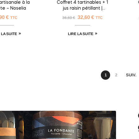
rtisanale à la
Coffret 4 tartinables + 1
te – Noselia
jus raisin pétillant |
Tartines & Bulles
,90
€
32,60
€
TTC
36,60
€
TTC
 LA SUITE
LIRE LA SUITE
1
2
SUIV.