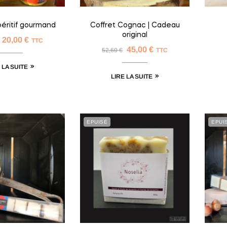
péritif gourmand
Coffret Cognac | Cadeau
original
20,00
€
TTC
45,00
€
52,60
€
TTC
 LA SUITE
LIRE LA SUITE
EPUISÉ
EPUI