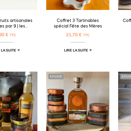
ruits artisanales
Coffret 3 Tartinables
Cof
s par 9 | les
spécial Fête des Mères
Divines
,90
€
21,70
€
TTC
TTC
 LA SUITE
LIRE LA SUITE
EPUISÉ
EPUI