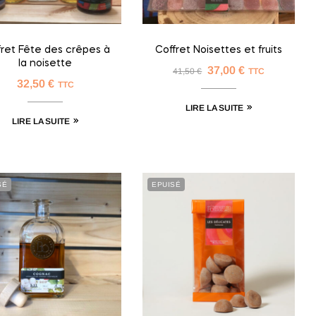
fret Fête des crêpes à
Coffret Noisettes et fruits
la noisette
37,00
€
41,50
€
TTC
32,50
€
TTC
LIRE LA SUITE
LIRE LA SUITE
SÉ
EPUISÉ