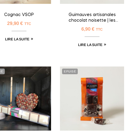
Cognac VSOP
Guimauves artisanales
chocolat noisette | les
29,90
€
TTC
Délicates
6,90
€
TTC
LIRE LA SUITE
LIRE LA SUITE
SÉ
EPUISÉ