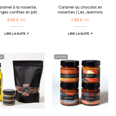
aramel à la noisette,
Caramel au chocolat et
nges confites et pâte
noisettes | Les Jeannots
d’amande | La
8,90
€
7,90
€
TTC
TTC
Réconfortante
LIRE LA SUITE
LIRE LA SUITE
SÉ
EPUISÉ