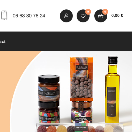
0
0
06 68 80 76 24
0,00
€
act