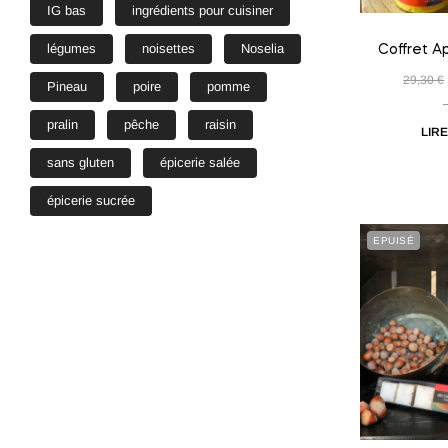
IG bas
ingrédients pour cuisiner
légumes
noisettes
Noselia
Coffret A
29,30
€
Pineau
poire
pomme
pralin
pêche
raisin
LIRE
sans gluten
épicerie salée
épicerie sucrée
EPUISÉ