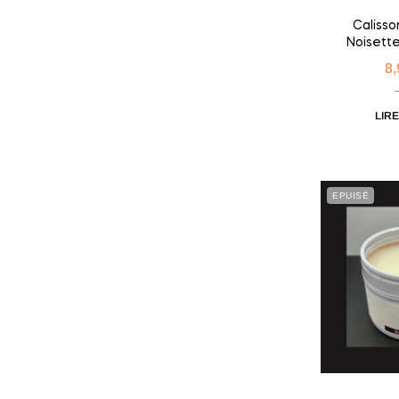
Calisso
Noisett
Agrume
8
LIRE
EPUISÉ