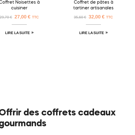
Coffret Noisettes à
Coffret de pâtes à
cuisiner
tartiner artisanales
27,00
€
32,00
€
29,70
€
TTC
35,60
€
TTC
LIRE LA SUITE
LIRE LA SUITE
Offrir des coffrets cadeaux
gourmands