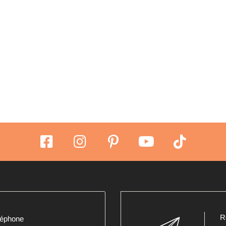
R
léphone