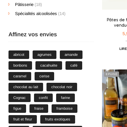
Pâtisserie
(18)
Spécialités alcoolisées
(14)
Pâtes de f
vendue
Affinez vos envies
5
LIRE
abricot
agrumes
amande
bonbons
cacahuète
café
EPUISÉ
caramel
cerise
chocolat au lait
chocolat noir
Cognac
confit
farine
figue
fraise
framboise
fruit et fleur
fruits exotiques