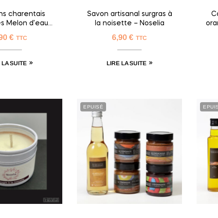
ns charentais
Savon artisanal surgras à
C
es Melon d’eau
la noisette – Noselia
ora
s | Calisses
,90
€
6,90
€
TTC
TTC
 LA SUITE
LIRE LA SUITE
EPUISÉ
EPUI