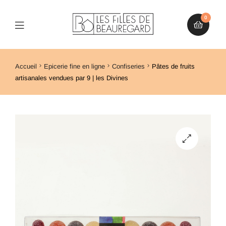
0
Accueil
Epicerie fine en ligne
Confiseries
Pâtes de fruits
artisanales vendues par 9 | les Divines