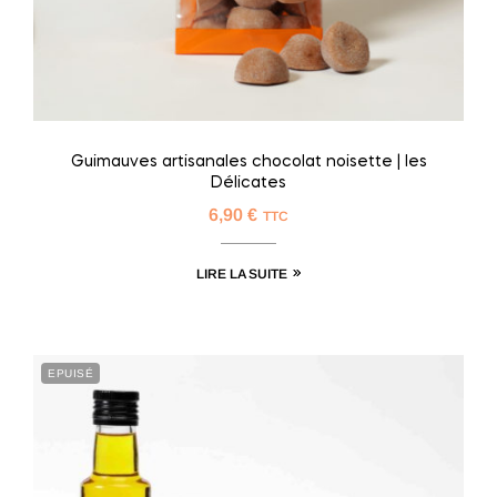
Guimauves artisanales chocolat noisette | les
Délicates
6,90
€
TTC
LIRE LA SUITE
EPUISÉ