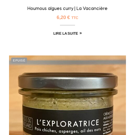
Houmous algues curry | La Vacancière
6,20
€
TTC
LIRE LA SUITE
EPUISÉ