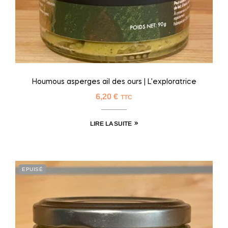
Houmous asperges ail des ours | L’exploratrice
6,20
€
TTC
LIRE LA SUITE
EPUISÉ