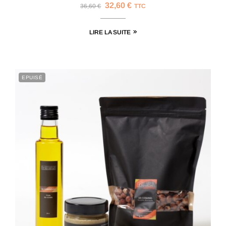
32,60
€
36,60
€
TTC
LIRE LA SUITE
EPUISÉ