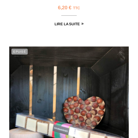
6,20
€
TTC
LIRE LA SUITE
EPUISÉ