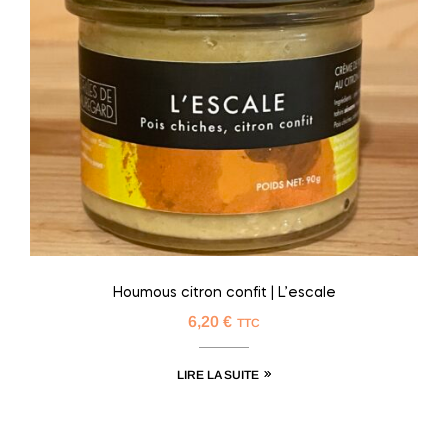
Houmous citron confit | L’escale
6,20
€
TTC
LIRE LA SUITE