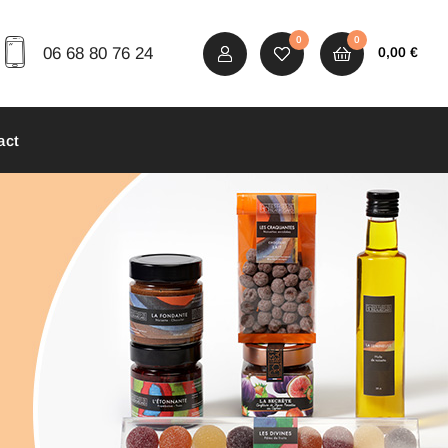
0
0
06 68 80 76 24
0,00
€
act