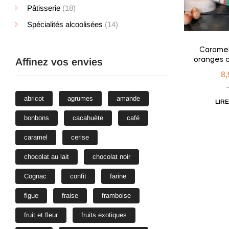
Pâtisserie
(18)
Spécialités alcoolisées
(14)
Caramel 
Affinez vos envies
oranges c
d’a
8
Réco
abricot
agrumes
amande
LIRE
bonbons
cacahuète
café
caramel
cerise
chocolat au lait
chocolat noir
Cognac
confit
farine
figue
fraise
framboise
fruit et fleur
fruits exotiques