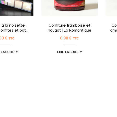
à la noisette,
Confiture framboise et
Co
onfites et pâte
nougat | La Romantique
ama
mande | La
,90
€
6,90
€
TTC
TTC
nfortante
 LA SUITE
LIRE LA SUITE