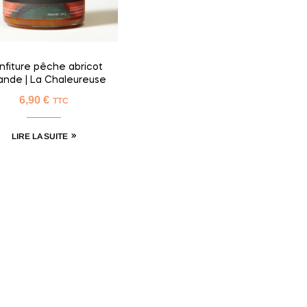
nfiture pêche abricot
nde | La Chaleureuse
6,90
€
TTC
LIRE LA SUITE