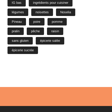
IG bas
ingrédients pour cuisiner
légumes
noisettes
Noselia
Pineau
poire
pomme
pralin
pêche
raisin
sans gluten
épicerie salée
épicerie sucrée