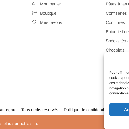
Mon panier
Pâtes à tarti
Boutique
Confiseries
Mes favoris
Confitures
Epicerie fine
Spécialités 
Chocolats
Pâtisserie
Idées cadeau
Pour offrir 
cookies pour
ces technolo
navigation ou
consentement
Ac
eauregard – Tous droits réservés |
Politique de confidentialité
|
Mentio
bles sur notre site.