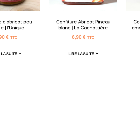
e d’abricot peu
Confiture Abricot Pineau
Co
e | l’Unique
blanc | La Cachottière
ama
,90
€
6,90
€
TTC
TTC
 LA SUITE
LIRE LA SUITE