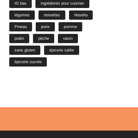
IG bas
ingrédients pour cuisiner
légumes
noisettes
Noselia
Pineau
poire
pomme
pralin
pêche
raisin
sans gluten
épicerie salée
épicerie sucrée