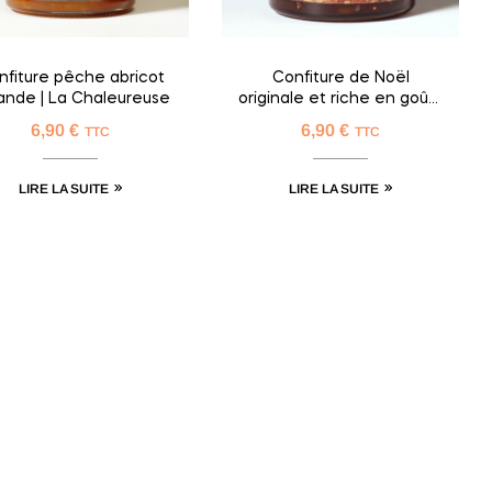
nfiture pêche abricot
Confiture de Noël
nde | La Chaleureuse
originale et riche en goût |
La Mère Noëlle
6,90
€
6,90
€
TTC
TTC
LIRE LA SUITE
LIRE LA SUITE