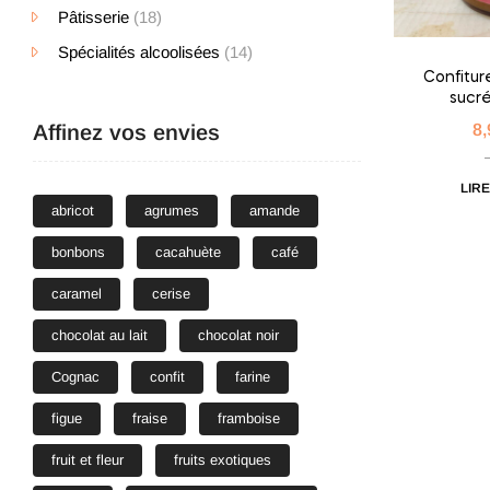
Pâtisserie
(18)
Spécialités alcoolisées
(14)
Confitur
sucré
Affinez vos envies
8
LIRE
abricot
agrumes
amande
bonbons
cacahuète
café
caramel
cerise
chocolat au lait
chocolat noir
Cognac
confit
farine
figue
fraise
framboise
fruit et fleur
fruits exotiques