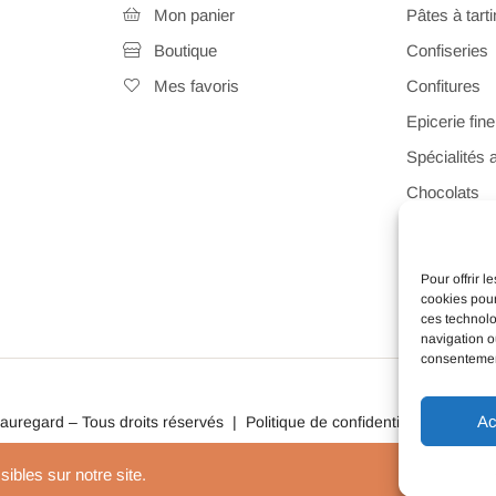
Mon panier
Pâtes à tarti
Boutique
Confiseries
Mes favoris
Confitures
Epicerie fine
Spécialités 
Chocolats
Pâtisserie
Idées cadeau
Pour offrir 
cookies pour
ces technolo
navigation ou
consentement
Ac
eauregard – Tous droits réservés |
Politique de confidentialité
|
Mentio
bles sur notre site.