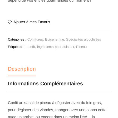
dépend de vos envies gourmandes du moment !
Ajouter à mes Favoris
Catégories :
Confitures
,
Epicerie fine
,
Spécialités alcoolisées
Etiquettes :
confit
,
ingrédients pour cuisiner
,
Pineau
Description
Informations Complémentaires
Confit artisanal de pineau à déguster avec du foie gras,
pour déglacer des viandes, manger avec une panna cotta,
avec un sorbet, ou encore dans un melon l’été… la