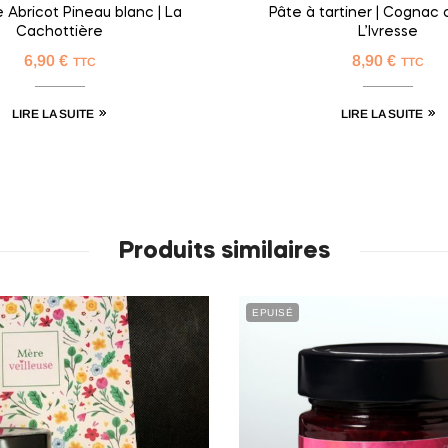
e Abricot Pineau blanc | La
Pâte à tartiner | Cognac 
Cachottière
L’Ivresse
6,90
€
8,90
€
TTC
TTC
LIRE LA SUITE
LIRE LA SUITE
Produits similaires
EPUISÉ