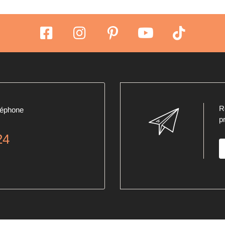
R
léphone
p
24