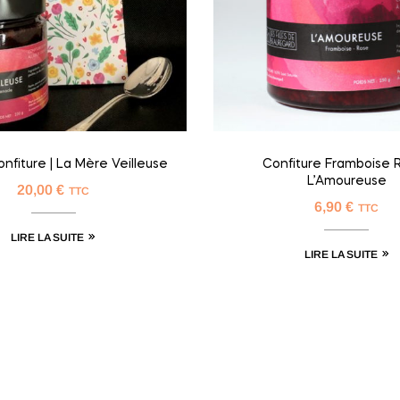
onfiture | La Mère Veilleuse
Confiture Framboise R
L’Amoureuse
20,00
€
TTC
6,90
€
TTC
LIRE LA SUITE
LIRE LA SUITE