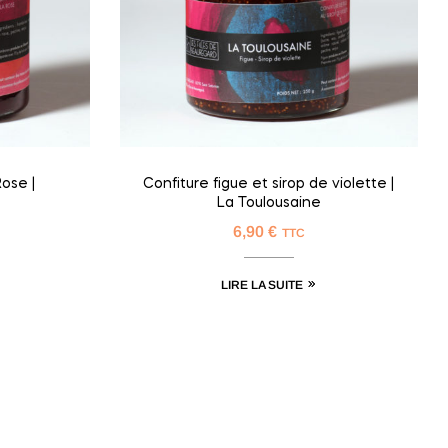
ose |
Confiture figue et sirop de violette |
La Toulousaine
6,90
€
TTC
LIRE LA SUITE