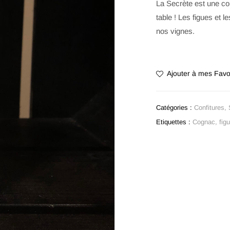
La Secrète est une con
table ! Les figues et 
nos vignes.
Ajouter à mes Favo
Catégories :
Confitures
,
Etiquettes :
Cognac
,
fig