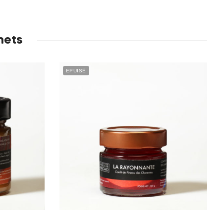
mets
EPUISÉ