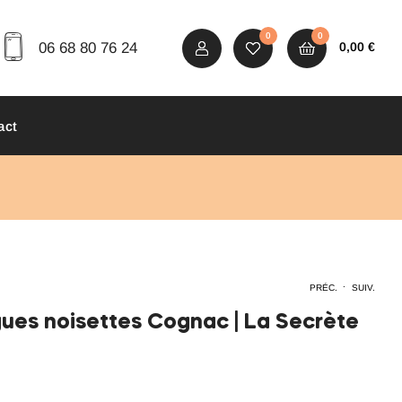
0
0
06 68 80 76 24
0,00
€
act
.
PRÉC.
SUIV.
gues noisettes Cognac | La Secrète
6,90
6,90
€
€
TTC
TTC