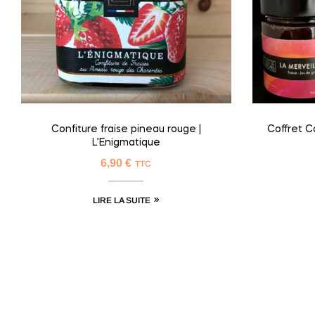
Confiture fraise pineau rouge |
Coffret C
L’Enigmatique
6,90
€
TTC
LIRE LA SUITE