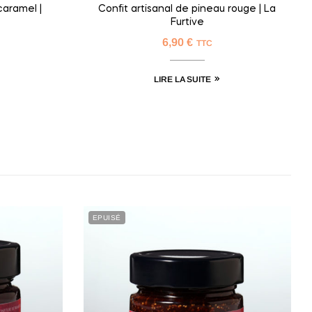
caramel |
Confit artisanal de pineau rouge | La
Furtive
6,90
€
TTC
LIRE LA SUITE
EPUISÉ