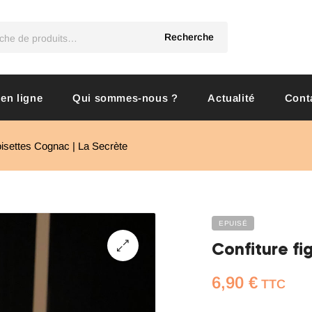
Recherche
 en ligne
Qui sommes-nous ?
Actualité
Cont
oisettes Cognac | La Secrète
EPUISÉ
Confiture fi
6,90
€
TTC