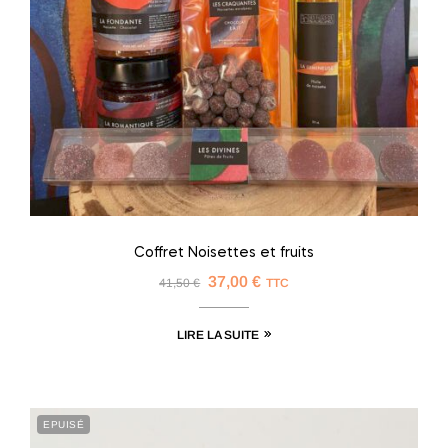
Coffret Noisettes et fruits
37,00
€
41,50
€
TTC
LIRE LA SUITE
EPUISÉ