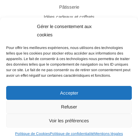
Pâtisserie
Idées cadeaux et coffrets
Gérer le consentement aux
cookies
PAIEMENT SÉCURISÉ
Pour offrir les meilleures expériences, nous utilisons des technologies
telles que les cookies pour stocker et/ou accéder aux informations des
appareils. Le fait de consentir à ces technologies nous permettra de traiter
des données telles que le comportement de navigation ou les ID uniques
sur ce site. Le fait de ne pas consentir ou de retirer son consentement peut
avoir un effet négatif sur certaines caractéristiques et fonctions.
© Les Filles de Beauregard – Tous droits réservés |
Accepter
Politique de confidentialité
|
Mentions légales
|
CGV
AVERTISSEMENT : Les achats ne sont actuellement pas
Refuser
possibles sur notre site.
Voir les préférences
0
Politique de Cookies
Politique de confidentialité
Mentions légales
Boutique
Mon Compte
Recherche
Mes Favoris