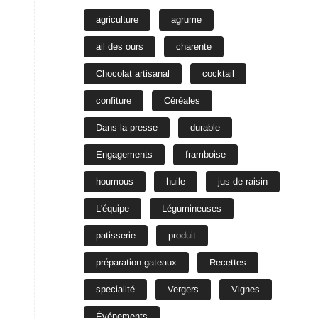
agriculture
agrume
ail des ours
charente
Chocolat artisanal
cocktail
confiture
Céréales
Dans la presse
durable
Engagements
framboise
houmous
huile
jus de raisin
L'équipe
Légumineuses
patisserie
produit
préparation gateaux
Recettes
specialité
Vergers
Vignes
Événements