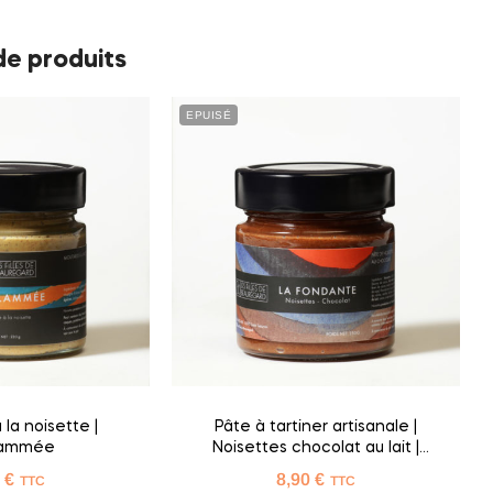
de produits
EPUISÉ
la noisette |
Pâte à tartiner artisanale |
flammée
Noisettes chocolat au lait |
Fondante
0
€
8,90
€
TTC
TTC