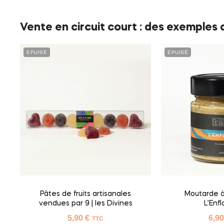
Vente en circuit court : des exemples 
EPUISÉ
EPUISÉ
Pâtes de fruits artisanales
Moutarde à 
vendues par 9 | les Divines
L’En
5,90
€
6,9
TTC