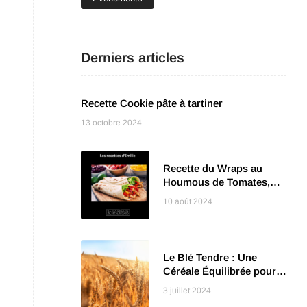
Derniers articles
Recette Cookie pâte à tartiner
13 octobre 2024
Recette du Wraps au
Houmous de Tomates,
Légumes Grillés et Poulet
10 août 2024
Le Blé Tendre : Une
Céréale Équilibrée pour
des Recettes
3 juillet 2024
Savoureuses