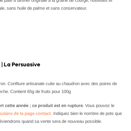
pâte à tartiner originale à la graine de courge, noisettes et
nale, sans huile de palme et sans conservateur.
 | La Persuasive
on. Confiture artisanale cuite au chaudron avec des poires de
che. Contient 65g de fruits pour 100g
ert cette année ; ce produit est en rupture
. Vous pouvez le
ulaire de la page contact
. Indiquez bien le nombre de pots que
éviendrons quand sa vente sera de nouveau possible.