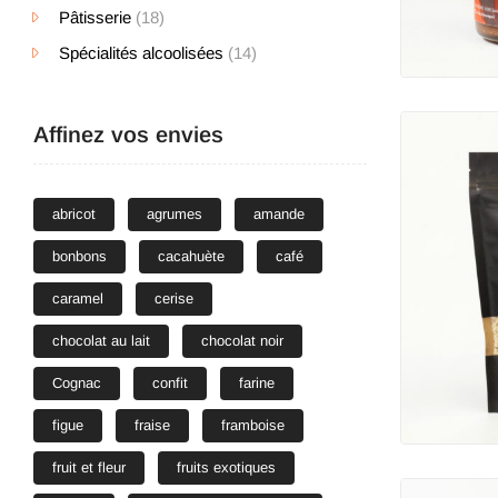
Pâtisserie
(18)
Spécialités alcoolisées
(14)
Affinez vos envies
abricot
agrumes
amande
bonbons
cacahuète
café
caramel
cerise
chocolat au lait
chocolat noir
Cognac
confit
farine
figue
fraise
framboise
fruit et fleur
fruits exotiques