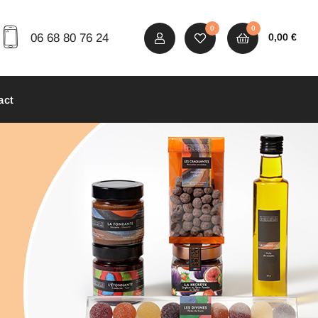
0
0
06 68 80 76 24
0,00
€
act