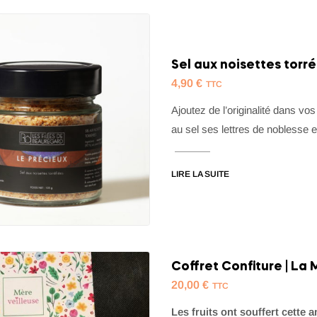
Sel aux noisettes torré
4,90
€
TTC
Ajoutez de l’originalité dans vo
au sel ses lettres de noblesse 
LIRE LA SUITE
Coffret Confiture | La 
20,00
€
TTC
Les fruits ont souffert cette 