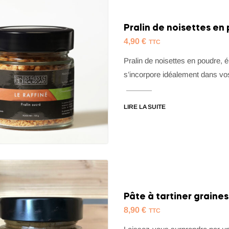
Pralin de noisettes en 
4,90
€
TTC
Pralin de noisettes en poudre, 
s’incorpore idéalement dans vos
LIRE LA SUITE
Pâte à tartiner graines
8,90
€
TTC