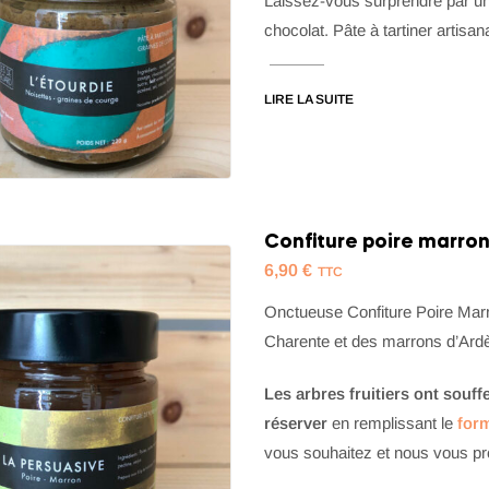
Laissez-vous surprendre par une 
chocolat. Pâte à tartiner artisa
LIRE LA SUITE
Confiture poire marron
6,90
€
TTC
Onctueuse Confiture Poire Marr
Charente et des marrons d’Ardè
Les arbres fruitiers ont souff
réserver
en remplissant le
form
vous souhaitez et nous vous pr