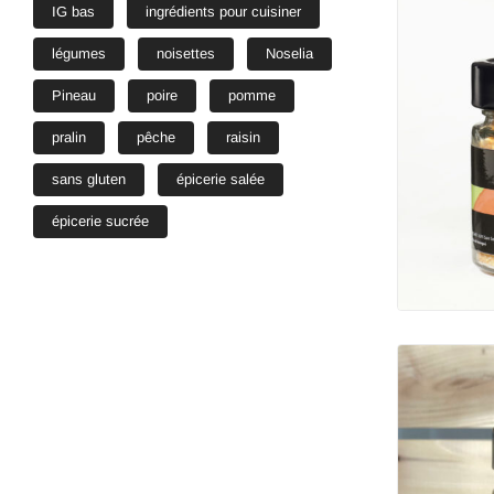
IG bas
ingrédients pour cuisiner
légumes
noisettes
Noselia
Pineau
poire
pomme
pralin
pêche
raisin
sans gluten
épicerie salée
épicerie sucrée